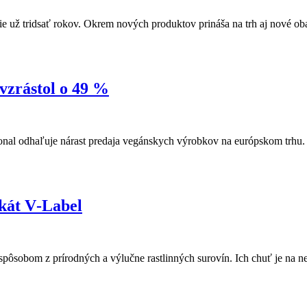
 už tridsať rokov. Okrem nových produktov prináša na trh aj nové oba
vzrástol o 49 %
ional odhaľuje nárast predaja vegánskych výrobkov na európskom trhu.
ikát V‑Label
ôsobom z prírodných a výlučne rastlinných surovín. Ich chuť je na ne