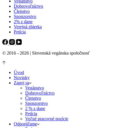
Vegánstvo
Dobrovoľníctvo
Členstvo
Sponzorstvo
2% z dane
Verejná zbierka
Petícia
© 2016 - 2026 | Slovenská vegánska spoločnosť
Úvod
Novinky
Zapoj sa
Vegánstvo
Dobrovoľníctvo
Členstvo
Sponzorstvo
2 % z dane
Petícia
Voľné pracovné pozície
Odporúčame