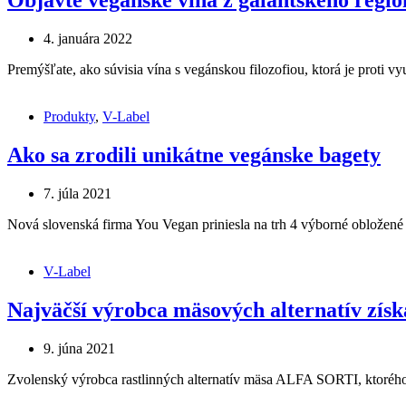
Objavte vegánske vína z galantského regi
4. januára 2022
Premýšľate, ako súvisia vína s vegánskou filozofiou, ktorá je proti 
Produkty
,
V-Label
Ako sa zrodili unikátne vegánske bagety
7. júla 2021
Nová slovenská firma You Vegan priniesla na trh 4 výborné obložené b
V-Label
Najväčší výrobca mäsových alternatív získ
9. júna 2021
Zvolenský výrobca rastlinných alternatív mäsa ALFA SORTI, ktoréh