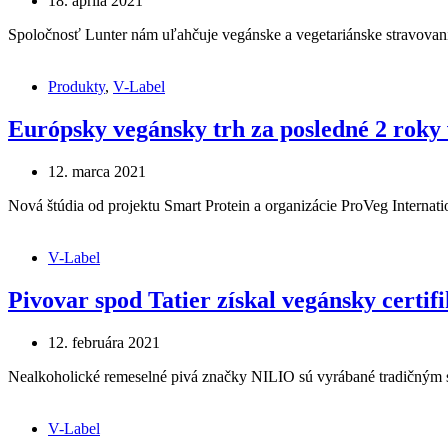
18. apríla 2021
Spoločnosť Lunter nám uľahčuje vegánske a vegetariánske stravovanie
Produkty
,
V-Label
Európsky vegánsky trh za posledné 2 roky 
12. marca 2021
Nová štúdia od projektu Smart Protein a organizácie ProVeg Internat
V-Label
Pivovar spod Tatier získal vegánsky certif
12. februára 2021
Nealkoholické remeselné pivá značky NILIO sú vyrábané tradičným sp
V-Label