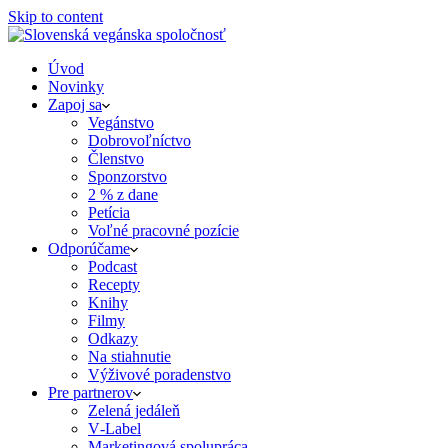
Skip to content
Úvod
Novinky
Zapoj sa
Vegánstvo
Dobrovoľníctvo
Členstvo
Sponzorstvo
2 % z dane
Petícia
Voľné pracovné pozície
Odporúčame
Podcast
Recepty
Knihy
Filmy
Odkazy
Na stiahnutie
Výživové poradenstvo
Pre partnerov
Zelená jedáleň
V‑Label
Marketingová spolupráca