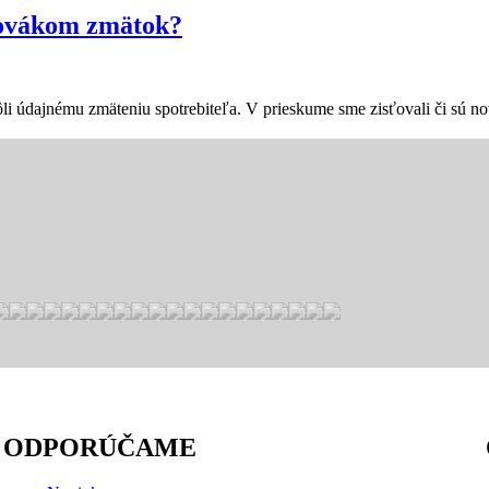
lovákom zmätok?
li údajnému zmäteniu spotrebiteľa. V prieskume sme zisťovali či sú n
ODPORÚČAME