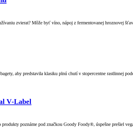
ónu
využívaniu zvierat? Môže byť víno, nápoj z fermentovanej hroznovej šťa
agety, aby predstavila klasiku plnú chutí v stopercentne rastlinnej pod
al V‑Label
o produkty poznáme pod značkou Goody Foody®, úspešne prešiel vegán