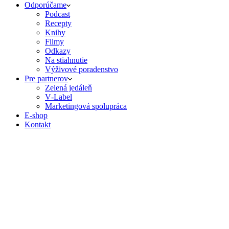
Odporúčame
Podcast
Recepty
Knihy
Filmy
Odkazy
Na stiahnutie
Výživové poradenstvo
Pre partnerov
Zelená jedáleň
V‑Label
Marketingová spolupráca
E‑shop
Kontakt