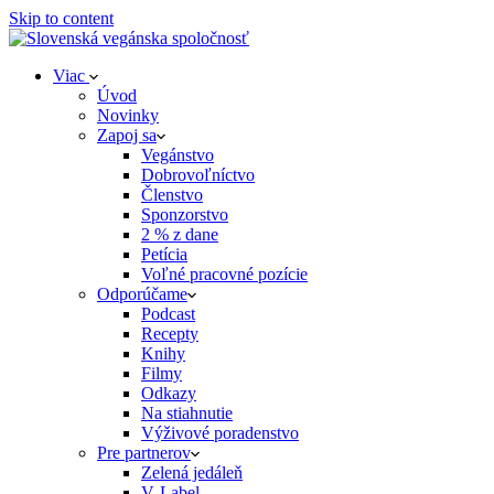
Skip to content
Viac
Úvod
Novinky
Zapoj sa
Vegánstvo
Dobrovoľníctvo
Členstvo
Sponzorstvo
2 % z dane
Petícia
Voľné pracovné pozície
Odporúčame
Podcast
Recepty
Knihy
Filmy
Odkazy
Na stiahnutie
Výživové poradenstvo
Pre partnerov
Zelená jedáleň
V‑Label