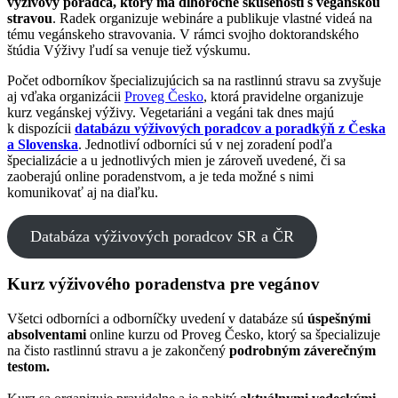
výživový poradca, ktorý má dlhoročné skúsenosti s vegánskou
stravou
. Radek organizuje webináre a publikuje vlastné videá na
tému vegánskeho stravovania. V rámci svojho doktorandského
štúdia Výživy ľudí sa venuje tiež výskumu.
Počet odborníkov špecializujúcich sa na rastlinnú stravu sa zvyšuje
aj vďaka organizácii
Proveg Česko
, ktorá pravidelne organizuje
kurz vegánskej výživy. Vegetariáni a vegáni tak dnes majú
k dispozícii
databázu výživových poradcov a poradkýň z Česka
a Slovenska
. Jednotliví odborníci sú v nej zoradení podľa
špecializácie a u jednotlivých mien je zároveň uvedené, či sa
zaoberajú online poradenstvom, a je teda možné s nimi
komunikovať aj na diaľku.
Databáza výživových poradcov SR a ČR
Kurz výživového poradenstva pre vegánov
Všetci odborníci a odborníčky uvedení v databáze sú
úspešnými
absolventami
online kurzu od Proveg Česko, ktorý sa špecializuje
na čisto rastlinnú stravu a je zakončený
podrobným záverečným
testom.