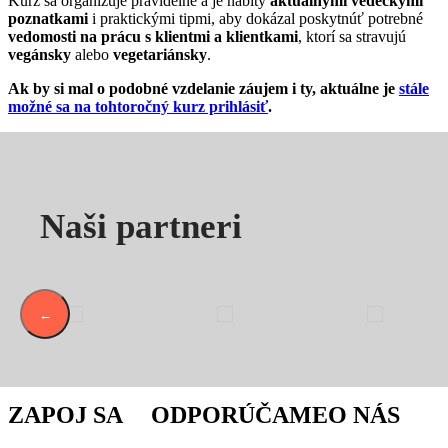
Kurz sa organizuje pravidelne a je nabitý
aktuálnymi vedeckými
poznatkami
i praktickými tipmi, aby dokázal poskytnúť potrebné
vedomosti na prácu s klientmi a klientkami
, ktorí sa stravujú
vegánsky
alebo
vegetariánsky
.
Ak by si mal o podobné vzdelanie záujem i ty, aktuálne je
stále
možné sa na tohtoročný kurz prihlásiť
.
Naši partneri
←
ZAPOJ SA
ODPORÚČAME
O NÁS