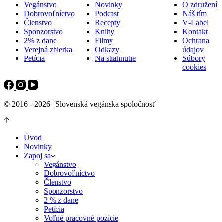
Vegánstvo
Novinky
O združení
Dobrovoľníctvo
Podcast
Náš tím
Členstvo
Recepty
V‑Label
Sponzorstvo
Knihy
Kontakt
2% z dane
Filmy
Ochrana
Verejná zbierka
Odkazy
údajov
Petícia
Na stiahnutie
Súbory
cookies
© 2016 - 2026 | Slovenská vegánska spoločnosť
Úvod
Novinky
Zapoj sa
Vegánstvo
Dobrovoľníctvo
Členstvo
Sponzorstvo
2 % z dane
Petícia
Voľné pracovné pozície