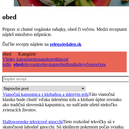
obed
Priprav si chutné vegánske raňajky, obed či večeru. Medzi receptami
nájdeš množstvo inšpirácie.
Ďaľšie recepty nájdete na
zelenajedalen.sk
obed
Kategórie
Všetky kategórie
desiata
dezert
hlavné
jedlo
obed
olovrant
polievka
predjedlo
raňajky
včera
večera
Vianočná kapustnica s klobaňou a údeným tofu
Táto vianočná
klasika bude chutiť vďaka údenému tofu a klobani úplne rovnako
ako tradičná slovenská kapustnica, no našťastie ušetrí niekoľko
zvieracích životov.
Halloweenske tekvicové gnocchi
Tieto rozkošné tekvičky sú v
skutočnosti lahodné gnocchi. Sú ideálnym pokrmom počas sviatku