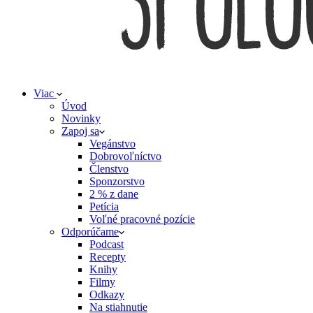
Viac
Úvod
Novinky
Zapoj sa
Vegánstvo
Dobrovoľníctvo
Členstvo
Sponzorstvo
2 % z dane
Petícia
Voľné pracovné pozície
Odporúčame
Podcast
Recepty
Knihy
Filmy
Odkazy
Na stiahnutie