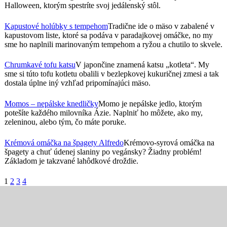
Halloween, ktorým spestríte svoj jedálenský stôl.
Kapustové holúbky s tempehom
Tradične ide o mäso v zabalené v
kapustovom liste, ktoré sa podáva v paradajkovej omáčke, no my
sme ho naplnili marinovaným tempehom a ryžou a chutilo to skvele.
Chrumkavé tofu katsu
V japončine znamená katsu „kotleta“. My
sme si túto tofu kotletu obalili v bezlepkovej kukuričnej zmesi a tak
dostala úplne iný vzhľad pripomínajúci mäso.
Momos – nepálske knedličky
Momo je nepálske jedlo, ktorým
potešíte každého milovníka Ázie. Naplniť ho môžete, ako my,
zeleninou, alebo tým, čo máte poruke.
Krémová omáčka na špagety Alfredo
Krémovo-syrová omáčka na
špagety a chuť údenej slaniny po vegánsky? Žiadny problém!
Základom je takzvané lahôdkové droždie.
1
2
3
4