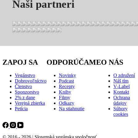
Naši partneri
ZAPOJ SA
ODPORÚČAME
O NÁS
Vegánstvo
Novinky
O združení
Dobrovoľníctvo
Podcast
Náš tím
Členstvo
Recepty
V‑Label
Sponzorstvo
Knihy
Kontakt
2% z dane
Filmy
Ochrana
Verejná zbierka
Odkazy
údajov
Petícia
Na stiahnutie
Súbory
cookies
© 2016 - 2026 | Slovenská vegánska spoločnosť