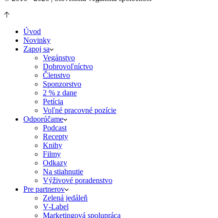
Úvod
Novinky
Zapoj sa
Vegánstvo
Dobrovoľníctvo
Členstvo
Sponzorstvo
2 % z dane
Petícia
Voľné pracovné pozície
Odporúčame
Podcast
Recepty
Knihy
Filmy
Odkazy
Na stiahnutie
Výživové poradenstvo
Pre partnerov
Zelená jedáleň
V‑Label
Marketingová spolupráca