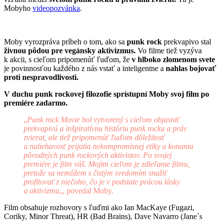
Mobyho
videopozvánka
.
Moby vyrozpráva príbeh o tom, ako sa
punk rock
prekvapivo stal
živnou pôdou pre vegánsky aktivizmus.
Vo filme tiež vyzýva
k akcii, s cieľom pripomenúť ľuďom, že
v hlboko zlomenom svete
je povinnosťou každého z nás vstať a inteligentne a
nahlas bojovať
proti nespravodlivosti.
V duchu punk rockovej filozofie sprístupní Moby svoj film po
premiére zadarmo.
„
Punk rock Movie bol vytvorený s cieľom objasniť
prekvapivú a inšpiratívnu históriu punk rocku a práv
zvierat, ale tiež pripomenúť ľuďom dôležitosť
a naliehavosť prijatia nekompromisnej etiky a konania
pôvodných punk rockových aktivistov. Po svojej
premiére je film váš. Mojim cieľom je zdieľanie filmu,
pretože sa nemôžem s čistým svedomím snažiť
profitovať z niečoho, čo je v podstate prácou lásky
a aktivizmu
„, povedal Moby.
Film obsahuje rozhovory s ľuďmi ako Ian MacKaye (Fugazi,
Coriky, Minor Threat), HR (Bad Brains), Dave Navarro (Jane´s