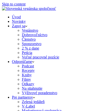
Skip to content
Úvod
Novinky
Zapoj sa
Vegánstvo
Dobrovoľníctvo
Členstvo
Sponzorstvo
2 % z dane
Petícia
Voľné pracovné pozície
Odporúčame
Podcast
Recepty
Knihy
Filmy
Odkazy
Na stiahnutie
Výživové poradenstvo
Pre partnerov
Zelená jedáleň
V‑Label
Marketingová spolupráca