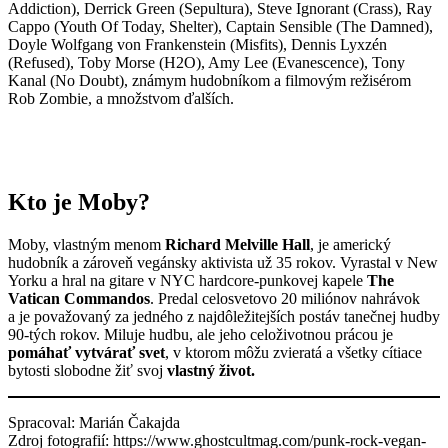
Addiction), Derrick Green (Sepultura), Steve Ignorant (Crass), Ray
Cappo (Youth Of Today, Shelter), Captain Sensible (The Damned),
Doyle Wolfgang von Frankenstein (Misfits), Dennis Lyxzén
(Refused), Toby Morse (H2O), Amy Lee (Evanescence), Tony
Kanal (No Doubt), známym hudobníkom a filmovým režisérom
Rob Zombie, a množstvom ďalších.
Kto je Moby?
Moby, vlastným menom
Richard Melville Hall
, je americký
hudobník a zároveň vegánsky aktivista už 35 rokov. Vyrastal v New
Yorku a hral na gitare v NYC hardcore-punkovej kapele
The
Vatican Commandos
. Predal celosvetovo 20 miliónov nahrávok
a je považovaný za jedného z najdôležitejších postáv tanečnej hudby
90-tých rokov. Miluje hudbu, ale jeho celoživotnou prácou je
pomáhať vytvárať svet
, v ktorom môžu zvieratá a všetky cítiace
bytosti slobodne žiť svoj
vlastný život.
Spracoval: Marián Čakajda
Zdroj fotografií: https://www.ghostcultmag.com/punk-rock-vegan-