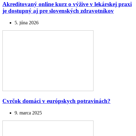
Akreditovaný online kurz o výžive v lekárskej praxi
je dostupný aj pre slovenských zdravotníkov
5. júna 2026
Cvrčok domáci v európskych potravinách?
9. marca 2025