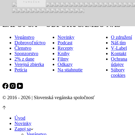
ZAPOJ SA
ODPORÚČAME
O NÁS
Vegánstvo
Novinky
O združení
Dobrovoľníctvo
Podcast
Náš tím
Členstvo
Recepty
V‑Label
Sponzorstvo
Knihy
Kontakt
2% z dane
Filmy
Ochrana
Verejná zbierka
Odkazy
údajov
Petícia
Na stiahnutie
Súbory
cookies
© 2016 - 2026 | Slovenská vegánska spoločnosť
Úvod
Novinky
Zapoj sa
Vegánstvo