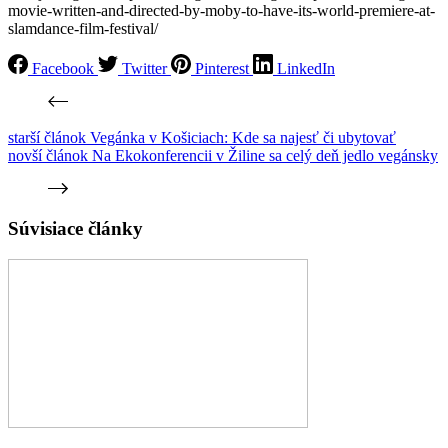
movie-written-and-directed-by-moby-to-have-its-world-premiere-at-
slamdance-film-festival/
Facebook
Twitter
Pinterest
LinkedIn
starší článok
Vegánka v Košiciach: Kde sa najesť či ubytovať
novší článok
Na Ekokonferencii v Žiline sa celý deň jedlo vegánsky
Súvisiace články