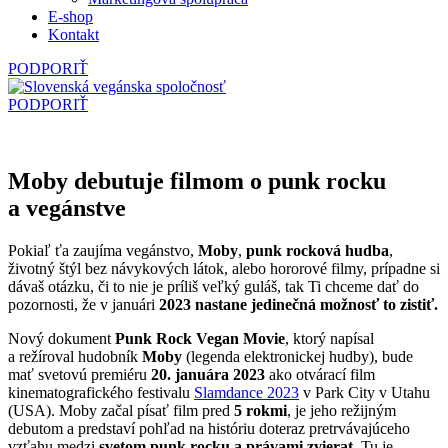
E‑shop
Kontakt
PODPORIŤ
PODPORIŤ
Moby debutuje filmom o punk rocku
a vegánstve
Pokiaľ ťa zaujíma vegánstvo,
Moby
,
punk rocková hudba
,
životný štýl bez návykových látok, alebo hororové filmy, prípadne si
dávaš otázku, či to nie je príliš veľký guláš, tak Ti chceme dať do
pozornosti, že v januári
2023 nastane jedinečná možnosť to zistiť.
Nový dokument
Punk Rock Vegan Movie
, ktorý napísal
a režíroval hudobník
Moby
(legenda elektronickej hudby), bude
mať svetovú premiéru
20. januára 2023
ako otvárací film
kinematografického festivalu
Slamdance 2023
v Park City v Utahu
(USA). Moby začal písať film pred
5 rokmi
, je jeho režijným
debutom a predstaví pohľad na históriu doteraz pretrvávajúceho
vzťahu medzi
svetom punk rocku a právami zvierat.
Tu je