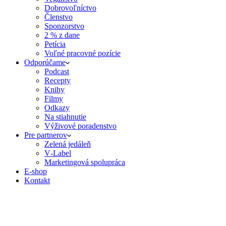
Dobrovoľníctvo
Členstvo
Sponzorstvo
2 % z dane
Petícia
Voľné pracovné pozície
Odporúčame
Podcast
Recepty
Knihy
Filmy
Odkazy
Na stiahnutie
Výživové poradenstvo
Pre partnerov
Zelená jedáleň
V‑Label
Marketingová spolupráca
E‑shop
Kontakt