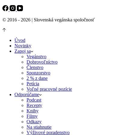
© 2016 - 2026 | Slovenská vegánska spoločnosť
Úvod
Novinky
Zapoj sa
Vegánstvo
Dobrovoľníctvo
Členstvo
Sponzorstvo
2 % z dane
Petícia
Voľné pracovné pozície
Odporúčame
Podcast
Recepty
Knihy
Filmy
Odkazy
Na stiahnutie
Výživové poradenstvo