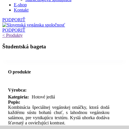
E‑shop
Kontakt
PODPORIŤ
PODPORIŤ
< Produkty
Študentská bageta
O produkte
Výrobca:
Kategória:
Hotové jedlá
Popis:
Kombinácia špeciálnej vegánskej omáčky, ktorá dodá
každému sústu bohatú chuť, s lahodnou vegánskou
salámou, pre vynikajúcu textúru. Kyslá uhorka dodáva
šťavnatý a osviežujúci kontrast.