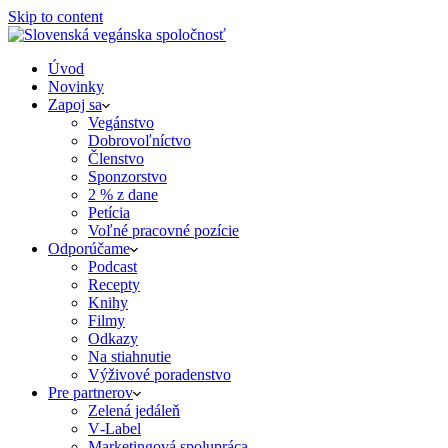
Skip to content
Úvod
Novinky
Zapoj sa
Vegánstvo
Dobrovoľníctvo
Členstvo
Sponzorstvo
2 % z dane
Petícia
Voľné pracovné pozície
Odporúčame
Podcast
Recepty
Knihy
Filmy
Odkazy
Na stiahnutie
Výživové poradenstvo
Pre partnerov
Zelená jedáleň
V‑Label
Marketingová spolupráca