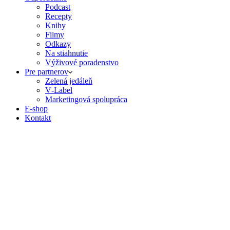
Podcast
Recepty
Knihy
Filmy
Odkazy
Na stiahnutie
Výživové poradenstvo
Pre partnerov
Zelená jedáleň
V‑Label
Marketingová spolupráca
E‑shop
Kontakt