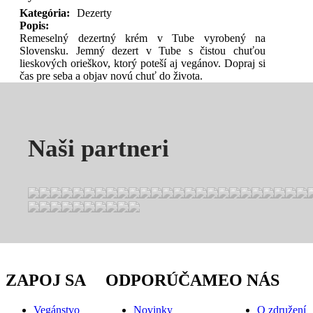
Kategória:
Dezerty
Popis:
Remeselný dezertný krém v Tube vyrobený na
Slovensku. Jemný dezert v Tube s čistou chuťou
lieskových orieškov, ktorý poteší aj vegánov. Dopraj si
čas pre seba a objav novú chuť do života.
Naši partneri
ZAPOJ SA
ODPORÚČAME
O NÁS
Vegánstvo
Novinky
O združení