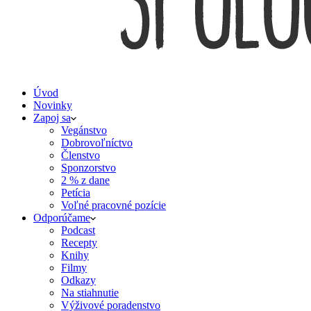
Úvod
Novinky
Zapoj sa
Vegánstvo
Dobrovoľníctvo
Členstvo
Sponzorstvo
2 % z dane
Petícia
Voľné pracovné pozície
Odporúčame
Podcast
Recepty
Knihy
Filmy
Odkazy
Na stiahnutie
Výživové poradenstvo