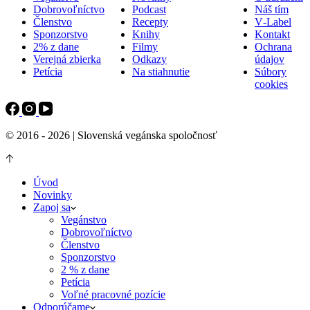
Dobrovoľníctvo
Podcast
Náš tím
Členstvo
Recepty
V‑Label
Sponzorstvo
Knihy
Kontakt
2% z dane
Filmy
Ochrana
Verejná zbierka
Odkazy
údajov
Petícia
Na stiahnutie
Súbory
cookies
© 2016 - 2026 | Slovenská vegánska spoločnosť
Úvod
Novinky
Zapoj sa
Vegánstvo
Dobrovoľníctvo
Členstvo
Sponzorstvo
2 % z dane
Petícia
Voľné pracovné pozície
Odporúčame