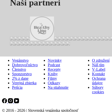
Naši partneri
ZAPOJ SA
ODPORÚČAME
O NÁS
Vegánstvo
Novinky
O združení
Dobrovoľníctvo
Podcast
Náš tím
Členstvo
Recepty
V‑Label
Sponzorstvo
Knihy
Kontakt
2% z dane
Filmy
Ochrana
Verejná zbierka
Odkazy
údajov
Petícia
Na stiahnutie
Súbory
cookies
© 2016 - 2026 | Slovenská vegánska spoločnosť