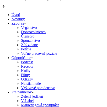
Úvod
Novinky
Zapoj sa
Vegánstvo
Dobrovoľníctvo
Členstvo
Sponzorstvo
2 % z dane
Petícia
Voľné pracovné pozície
Odporúčame
Podcast
Recepty
Knihy
Filmy
Odkazy
Na stiahnutie
Výživové poradenstvo
Pre partnerov
Zelená jedáleň
V‑Label
Marketingová spolupráca