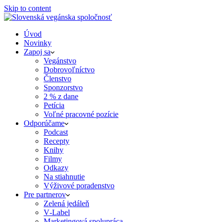
Skip to content
Úvod
Novinky
Zapoj sa
Vegánstvo
Dobrovoľníctvo
Členstvo
Sponzorstvo
2 % z dane
Petícia
Voľné pracovné pozície
Odporúčame
Podcast
Recepty
Knihy
Filmy
Odkazy
Na stiahnutie
Výživové poradenstvo
Pre partnerov
Zelená jedáleň
V‑Label
Marketingová spolupráca