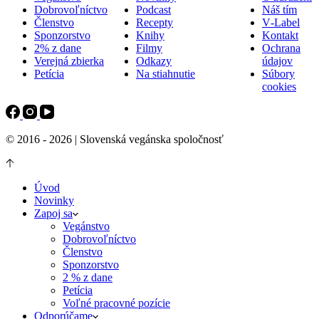
Dobrovoľníctvo
Podcast
Náš tím
Členstvo
Recepty
V‑Label
Sponzorstvo
Knihy
Kontakt
2% z dane
Filmy
Ochrana
Verejná zbierka
Odkazy
údajov
Petícia
Na stiahnutie
Súbory
cookies
© 2016 - 2026 | Slovenská vegánska spoločnosť
Úvod
Novinky
Zapoj sa
Vegánstvo
Dobrovoľníctvo
Členstvo
Sponzorstvo
2 % z dane
Petícia
Voľné pracovné pozície
Odporúčame