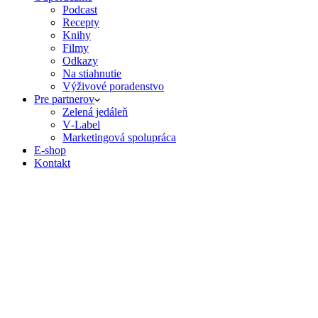
Podcast
Recepty
Knihy
Filmy
Odkazy
Na stiahnutie
Výživové poradenstvo
Pre partnerov
Zelená jedáleň
V‑Label
Marketingová spolupráca
E‑shop
Kontakt