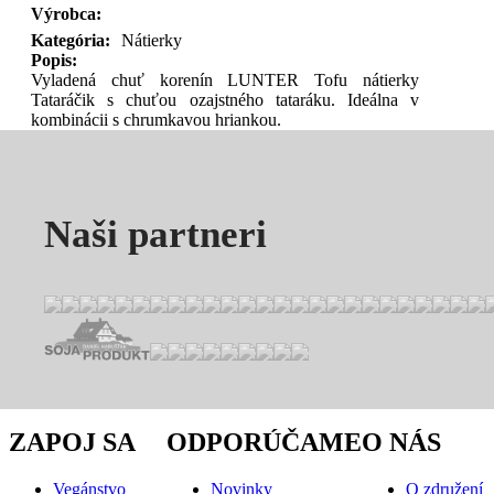
Výrobca:
Kategória:
Nátierky
Popis:
Vyladená chuť korenín LUNTER Tofu nátierky
Tataráčik s chuťou ozajstného tataráku. Ideálna v
kombinácii s chrumkavou hriankou.
Naši partneri
ZAPOJ SA
ODPORÚČAME
O NÁS
Vegánstvo
Novinky
O združení