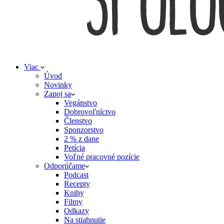
Viac
Úvod
Novinky
Zapoj sa
Vegánstvo
Dobrovoľníctvo
Členstvo
Sponzorstvo
2 % z dane
Petícia
Voľné pracovné pozície
Odporúčame
Podcast
Recepty
Knihy
Filmy
Odkazy
Na stiahnutie