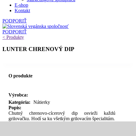
E‑shop
Kontakt
PODPORIŤ
PODPORIŤ
< Produkty
LUNTER CHRENOVÝ DIP
O produkte
Výrobca:
Kategória:
Nátierky
Popis:
Chutný chrenovo-cícerový dip osvieži každú
grilovačku. Hodí sa ku všetkým grilovacím špecialitám.