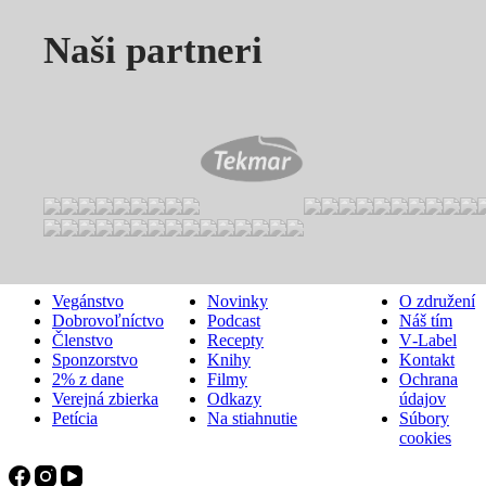
Naši partneri
ZAPOJ SA
ODPORÚČAME
O NÁS
Vegánstvo
Novinky
O združení
Dobrovoľníctvo
Podcast
Náš tím
Členstvo
Recepty
V‑Label
Sponzorstvo
Knihy
Kontakt
2% z dane
Filmy
Ochrana
Verejná zbierka
Odkazy
údajov
Petícia
Na stiahnutie
Súbory
cookies