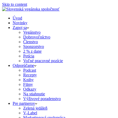
Skip to content
Úvod
Novinky
Zapoj sa
Vegánstvo
Dobrovoľníctvo
Členstvo
Sponzorstvo
2 % z dane
Petícia
Voľné pracovné pozície
Odporúčame
Podcast
Recepty
Knihy
Filmy
Odkazy
Na stiahnutie
Výživové poradenstvo
Pre partnerov
Zelená jedáleň
V‑Label
Marketingová spolupráca