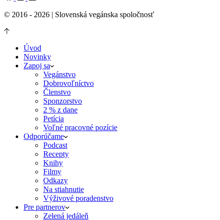
© 2016 - 2026 | Slovenská vegánska spoločnosť
Úvod
Novinky
Zapoj sa
Vegánstvo
Dobrovoľníctvo
Členstvo
Sponzorstvo
2 % z dane
Petícia
Voľné pracovné pozície
Odporúčame
Podcast
Recepty
Knihy
Filmy
Odkazy
Na stiahnutie
Výživové poradenstvo
Pre partnerov
Zelená jedáleň