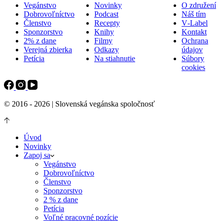
Vegánstvo
Novinky
O združení
Dobrovoľníctvo
Podcast
Náš tím
Členstvo
Recepty
V‑Label
Sponzorstvo
Knihy
Kontakt
2% z dane
Filmy
Ochrana
Verejná zbierka
Odkazy
údajov
Petícia
Na stiahnutie
Súbory
cookies
© 2016 - 2026 | Slovenská vegánska spoločnosť
Úvod
Novinky
Zapoj sa
Vegánstvo
Dobrovoľníctvo
Členstvo
Sponzorstvo
2 % z dane
Petícia
Voľné pracovné pozície