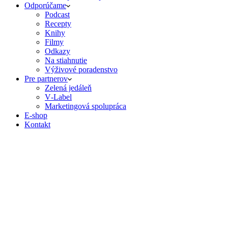
Odporúčame
Podcast
Recepty
Knihy
Filmy
Odkazy
Na stiahnutie
Výživové poradenstvo
Pre partnerov
Zelená jedáleň
V‑Label
Marketingová spolupráca
E‑shop
Kontakt