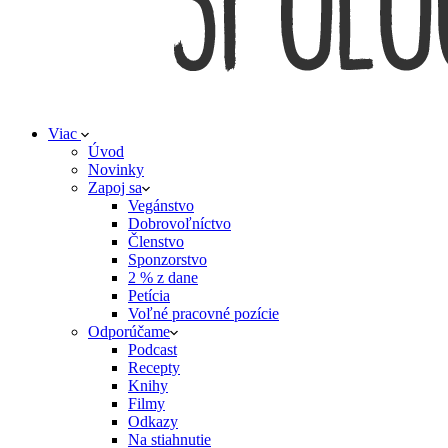
Viac
Úvod
Novinky
Zapoj sa
Vegánstvo
Dobrovoľníctvo
Členstvo
Sponzorstvo
2 % z dane
Petícia
Voľné pracovné pozície
Odporúčame
Podcast
Recepty
Knihy
Filmy
Odkazy
Na stiahnutie