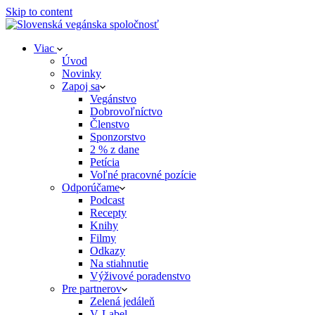
Skip to content
Viac
Úvod
Novinky
Zapoj sa
Vegánstvo
Dobrovoľníctvo
Členstvo
Sponzorstvo
2 % z dane
Petícia
Voľné pracovné pozície
Odporúčame
Podcast
Recepty
Knihy
Filmy
Odkazy
Na stiahnutie
Výživové poradenstvo
Pre partnerov
Zelená jedáleň
V‑Label