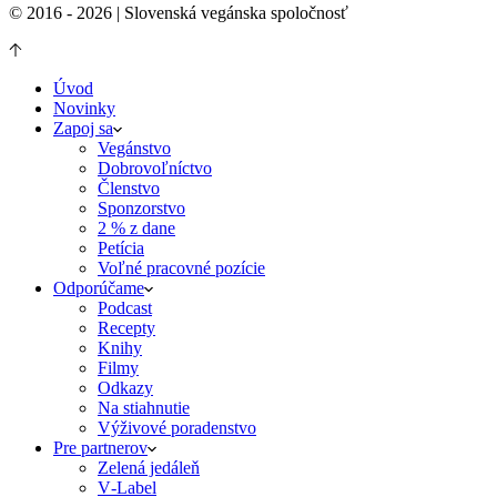
© 2016 - 2026 | Slovenská vegánska spoločnosť
Úvod
Novinky
Zapoj sa
Vegánstvo
Dobrovoľníctvo
Členstvo
Sponzorstvo
2 % z dane
Petícia
Voľné pracovné pozície
Odporúčame
Podcast
Recepty
Knihy
Filmy
Odkazy
Na stiahnutie
Výživové poradenstvo
Pre partnerov
Zelená jedáleň
V‑Label