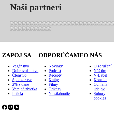
Naši partneri
ZAPOJ SA
ODPORÚČAME
O NÁS
Vegánstvo
Novinky
O združení
Dobrovoľníctvo
Podcast
Náš tím
Členstvo
Recepty
V‑Label
Sponzorstvo
Knihy
Kontakt
2% z dane
Filmy
Ochrana
Verejná zbierka
Odkazy
údajov
Petícia
Na stiahnutie
Súbory
cookies