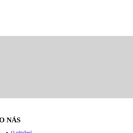
O NÁS
O združení