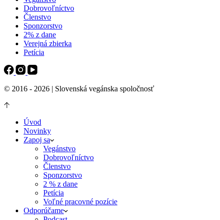
Dobrovoľníctvo
Členstvo
Sponzorstvo
2% z dane
Verejná zbierka
Petícia
© 2016 - 2026 | Slovenská vegánska spoločnosť
Úvod
Novinky
Zapoj sa
Vegánstvo
Dobrovoľníctvo
Členstvo
Sponzorstvo
2 % z dane
Petícia
Voľné pracovné pozície
Odporúčame
Podcast