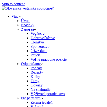
Skip to content
Viac
Úvod
Novinky
Zapoj sa
Vegánstvo
Dobrovoľníctvo
Členstvo
Sponzorstvo
2 % z dane
Petícia
Voľné pracovné pozície
Odporúčame
Podcast
Recepty
Knihy
Filmy
Odkazy
Na stiahnutie
Výživové poradenstvo
Pre partnerov
Zelená jedáleň
V‑Label