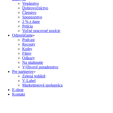
Vegánstvo
Dobrovoľníctvo
Členstvo
Sponzorstvo
2 % z dane
Petícia
Voľné pracovné pozície
Odporúčame
Podcast
Recepty
Knihy
Filmy
Odkazy
Na stiahnutie
Výživové poradenstvo
Pre partnerov
Zelená jedáleň
V‑Label
Marketingová spolupráca
E‑shop
Kontakt