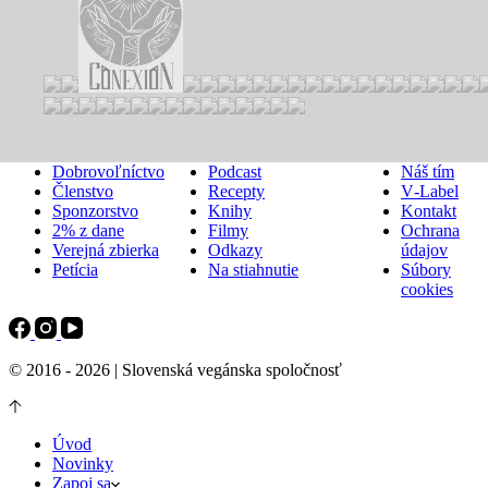
ZAPOJ SA
ODPORÚČAME
O NÁS
Vegánstvo
Novinky
O združení
Dobrovoľníctvo
Podcast
Náš tím
Členstvo
Recepty
V‑Label
Sponzorstvo
Knihy
Kontakt
2% z dane
Filmy
Ochrana
Verejná zbierka
Odkazy
údajov
Petícia
Na stiahnutie
Súbory
cookies
© 2016 - 2026 | Slovenská vegánska spoločnosť
Úvod
Novinky
Zapoj sa