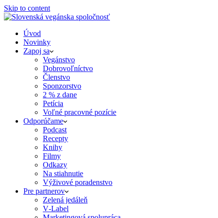
Skip to content
Úvod
Novinky
Zapoj sa
Vegánstvo
Dobrovoľníctvo
Členstvo
Sponzorstvo
2 % z dane
Petícia
Voľné pracovné pozície
Odporúčame
Podcast
Recepty
Knihy
Filmy
Odkazy
Na stiahnutie
Výživové poradenstvo
Pre partnerov
Zelená jedáleň
V‑Label
Marketingová spolupráca